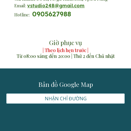
Email:
vstudio248@gmail.com
0905627988
Hotline:
Giờ phục vụ
| Theo lịch hẹn trước |
Từ 08:00 sáng đến 20:00 | Thứ 2 đến Chủ nhật
Bản đồ Google Map
NHẬN CHỈ ĐƯỜNG