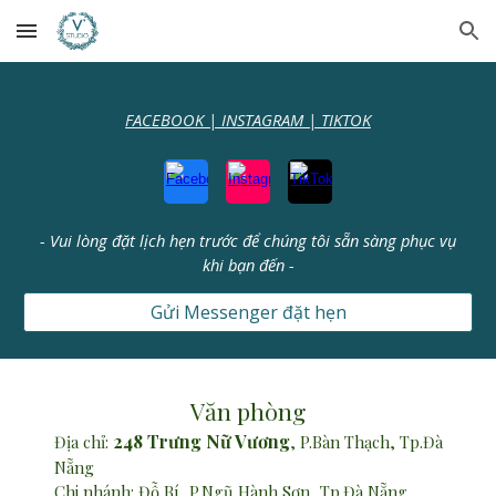
Skip to main content
Skip to navigation
FACEBOOK | INSTAGRAM | TIKTOK
- Vui lòng đặt lịch hẹn trước để chúng tôi sẵn sàng phục vụ
khi bạn đến -
Gửi Messenger đặt hẹn
Văn phòng
248 Trưng Nữ Vương
Địa chỉ:
,
P.Bàn Thạch, Tp.Đà
Nẵng
Chi nhánh:
Đỗ Bí,
P.Ng
ũ Hành Sơn,
Tp.Đà Nẵng