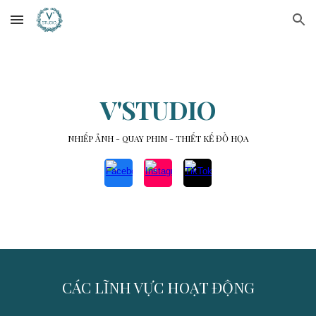
Skip to main content
Skip to navigation
V'STUDIO
NHIẾP ẢNH - QUAY PHIM - THIẾT KẾ ĐỒ HỌA
CÁC LĨNH VỰC HOẠT ĐỘNG